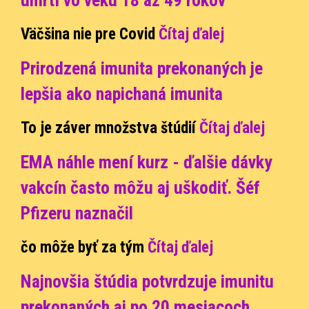
úmrtí vo veku 18 až 49 rokov
Väčšina nie pre Covid
Čítaj ďalej
Prirodzená imunita prekonaných je
lepšia ako napichaná imunita
To je záver množstva štúdií
Čítaj ďalej
EMA náhle mení kurz - ďalšie dávky
vakcín často môžu aj uškodiť. Šéf
Pfizeru naznačil
čo môže byť za tým
Čítaj ďalej
Najnovšia štúdia potvrdzuje imunitu
prekonaných aj po 20 mesiacoch,