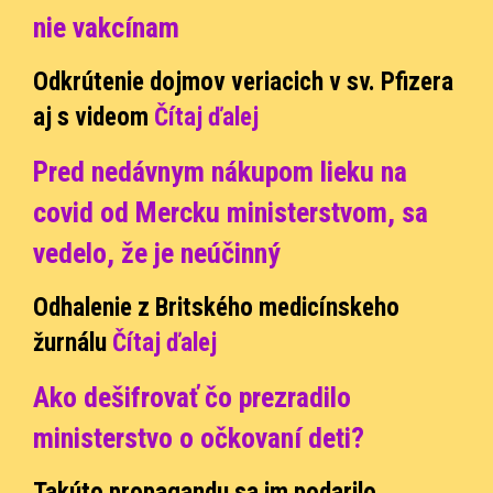
nie vakcínam
Odkrútenie dojmov veriacich v sv. Pfizera
aj s videom
Čítaj ďalej
Pred nedávnym nákupom lieku na
covid od Mercku ministerstvom, sa
vedelo, že je neúčinný
O
dhalenie z Britského medicínskeho
žurnálu
Čítaj ďalej
Ako dešifrovať čo prezradilo
ministerstvo o očkovaní deti?
Takúto propagandu sa im podarilo