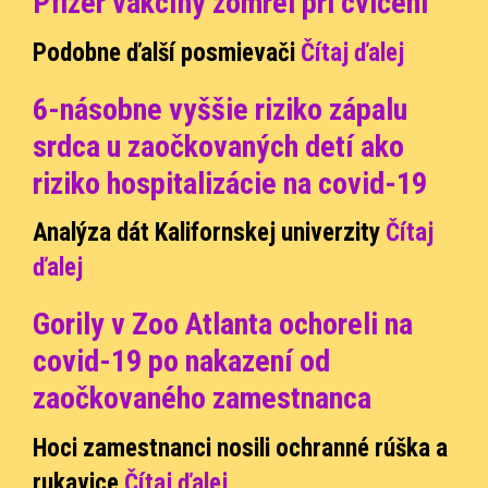
Pfizer vakcíny zomrel pri cvičení
Podobne ďalší posmievači
Čítaj ďalej
6-násobne vyššie riziko zápalu
srdca u zaočkovaných detí ako
riziko hospitalizácie na covid-19
Analýza dát Kalifornskej univerzit
y
Čítaj
ďalej
Gorily v Zoo Atlanta ochoreli na
covid-19 po nakazení od
zaočkovaného zamestnanca
Hoci zamestnanci nosili ochranné rúška a
rukavice
Čítaj ďalej