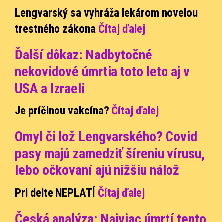
Lengvarský sa vyhráža lekárom novelou
trestného zákona
Čítaj ďalej
Ďalší dôkaz: Nadbytočné
nekovidové úmrtia toto leto aj v
USA a Izraeli
Je príčinou vakcína?
Čítaj ďalej
Omyl či lož Lengvarského? Covid
pasy majú zamedziť šíreniu vírusu,
lebo očkovaní ajú nižšiu nálož
Pri delte NEPLATÍ
Čítaj ďalej
Česká analýza: Najviac úmrtí tento