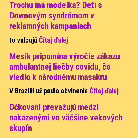
Trochu iná modelka? Deti s
Downovým syndrómom v
reklamných kampaniach
to valcujú
Čítaj ďalej
Mesík pripomína výročie zákazu
ambulantnej liečby covidu, čo
viedlo k národnému masakru
V Brazílii už padlo obvinenie
Čítaj ďalej
Očkovaní prevažujú medzi
nakazenými vo väčšine vekových
skupín