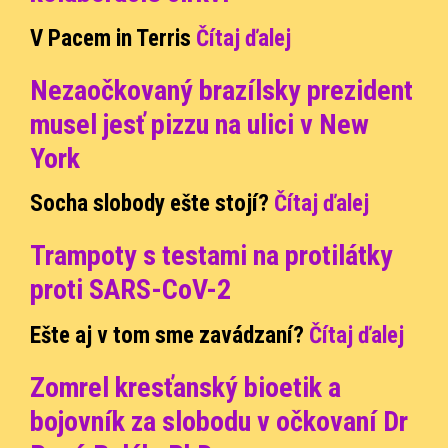
V Pacem in Terris
Čítaj ďalej
Nezaočkovaný brazílsky prezident
musel jesť pizzu na ulici v New
York
Socha slobody ešte stojí?
Čítaj ďalej
Trampoty s testami na protilátky
proti SARS-CoV-2
Ešte aj v tom sme zavádzaní?
Čítaj ďalej
Zomrel kresťanský bioetik a
bojovník za slobodu v očkovaní Dr