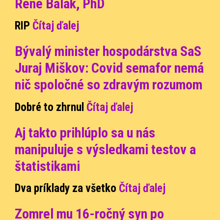
René Balák, PhD
RIP
Čítaj ďalej
Bývalý minister hospodárstva SaS
Juraj Miškov: Covid semafor nemá
nič spoločné so zdravým rozumom
Dobré to zhrnul
Čítaj ďalej
Aj takto prihlúplo sa u nás
manipuluje s výsledkami testov a
štatistikami
Dva príklady za všetk
o
Čítaj ďalej
Zomrel mu 16-ročný syn po