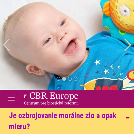
prev
Prevenciou
postihnutia sú
vitamíny, nie potrat!
1
2
3
4
Centrum pre bioetickú
Je ozbrojovanie morálne zlo a opak
reformu
mieru?