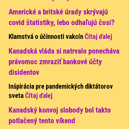
Americké a britské úrady skrývajú
covid štatistiky, lebo odhaľujú čosi?
Klamstvá o účinnosti vakcín
Čítaj ďale
j
Kanadská vláda si natrvalo ponecháva
právomoc zmraziť bankové účty
disidentov
Inšpirácia pre pandemických diktátorov
sveta
Čítaj ďalej
Kanadský konvoj slobody bol takto
potlačený tento víkend