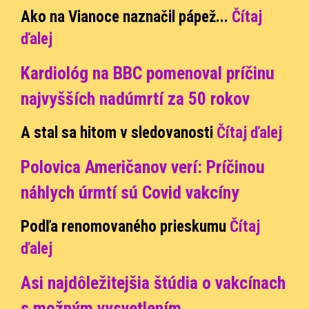
Ako na Vianoce naznačil pápež...
Čítaj
ďalej
Kardiológ na BBC pomenoval príčinu
najvyšších nadúmrtí za 50 rokov
A stal sa hitom v sledovanosti
Čítaj ďalej
Polovica Američanov verí: Príčinou
náhlych úrmtí sú Covid vakcíny
Podľa renomovaného prieskumu
Čítaj
ďalej
Asi najdôležitejšia štúdia o vakcínach
s možným vysvetlením